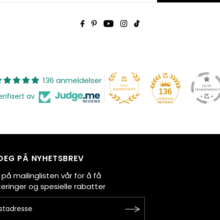
136 anmeldelser
136
erifisert av
DEG PÅ NYHETSBREV
 på mailinglisten vår for å få
ringer og spesielle rabatter