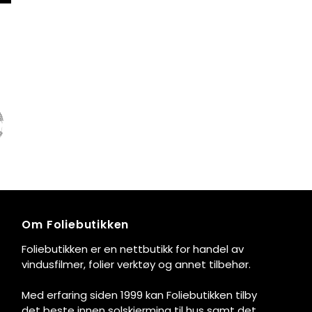
Om Foliebutikken
Foliebutikken er en nettbutikk for handel av
vindusfilmer, folier verktøy og annet tilbehør.
Med erfaring siden 1999 kan Foliebutikken tilby
det beste innen solskjerming til hus samt det