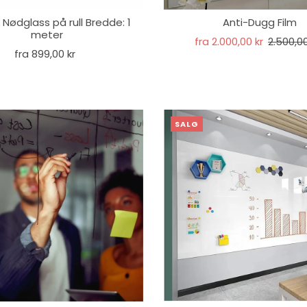
Nødglass på rull Bredde: 1
Anti-Dugg Film
meter
fra 2.000,00 kr
2.500,00
fra 899,00 kr
SALG