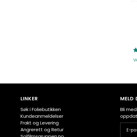
V
LINKER
MELD 
Søk i Foliebutikken
Bli med
Kundeanmeldelser
oppdate
Frakt og Levering
Angrerett og Retur
Solfilmsgruppen.no