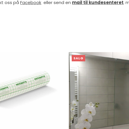
akt oss på
Facebook
eller send en
mail til kundesenteret
. 
SALG